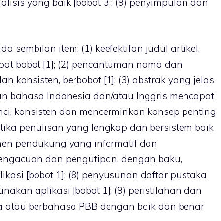
nalisis yang baik [bobot 3]; (9) penyimpulan dan
da sembilan item: (1) keefektifan judul artikel,
pat bobot [1]; (2) pencantuman nama dan
n konsisten, berbobot [1]; (3) abstrak yang jelas
 bahasa Indonesia dan/atau Inggris mencapat
 kunci, konsisten dan mencerminkan konsep penting
ematika penulisan yang lengkap dan bersistem baik
umen pendukung yang informatif dan
 pengacuan dan pengutipan, dengan baku,
ikasi [bobot 1]; (8) penyusunan daftar pustaka
akan aplikasi [bobot 1]; (9) peristilahan dan
a atau berbahasa PBB dengan baik dan benar