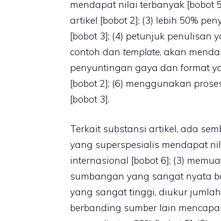
mendapat nilai terbanyak [bobot 5
artikel [bobot 2]; (3) lebih 50% p
[bobot 3]; (4) petunjuk penulisan
contoh dan
template
, akan mendap
penyuntingan gaya dan format yan
[bobot 2]; (6) menggunakan pros
[bobot 3].
Terkait substansi artikel, ada sem
yang superspesialis mendapat nil
internasional [bobot 6]; (3) memuat
sumbangan yang sangat nyata bag
yang sangat tinggi, diukur jumlah 
berbanding sumber lain mencapai 