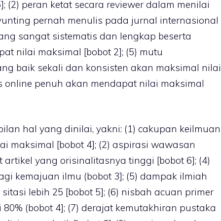
]; (2) peran ketat secara reviewer dalam menilai
enyunting pernah menulis pada jurnal internasional
 yang sangat sistematis dan lengkap beserta
at nilai maksimal [bobot 2]; (5) mutu
g baik sekali dan konsisten akan maksimal nilai
es online penuh akan mendapat nilai maksimal
bilan hal yang dinilai, yakni: (1) cakupan keilmuan
ai maksimal [bobot 4]; (2) aspirasi wawasan
 artikel yang orisinalitasnya tinggi [bobot 6]; (4)
i kemajuan ilmu (bobot 3]; (5) dampak ilmiah
sitasi lebih 25 [bobot 5]; (6) nisbah acuan primer
80% (bobot 4]; (7) derajat kemutakhiran pustaka