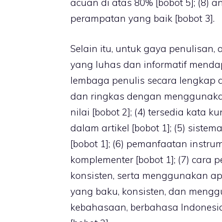
acuan di atas 80% [bobot 5]; (8) a
perampatan yang baik [bobot 3].
Selain itu, untuk gaya penulisan, a
yang luhas dan informatif menda
lembaga penulis secara lengkap da
dan ringkas dengan menggunakan
nilai [bobot 2]; (4) tersedia kata
dalam artikel [bobot 1]; (5) sist
[bobot 1]; (6) pemanfaatan instr
komplementer [bobot 1]; (7) cara
konsisten, serta menggunakan apl
yang baku, konsisten, dan menggun
kebahasaan, berbahasa Indonesi