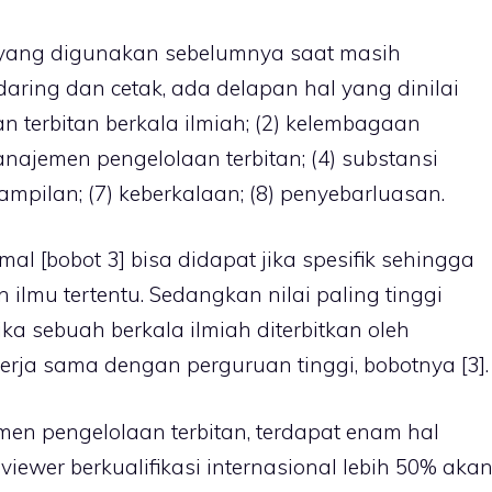
i yang digunakan sebelumnya saat masih
ring dan cetak, ada delapan hal yang dinilai
n terbitan berkala ilmiah; (2) kelembagaan
anajemen pengelolaan terbitan; (4) substansi
enampilan; (7) keberkalaan; (8) penyebarluasan.
l [bobot 3] bisa didapat jika spesifik sehingga
 ilmu tertentu. Sedangkan nilai paling tinggi
jika sebuah berkala ilmiah diterbitkan oleh
ekerja sama dengan perguruan tinggi, bobotnya [3].
n pengelolaan terbitan, terdapat enam hal
reviewer berkualifikasi internasional lebih 50% aka