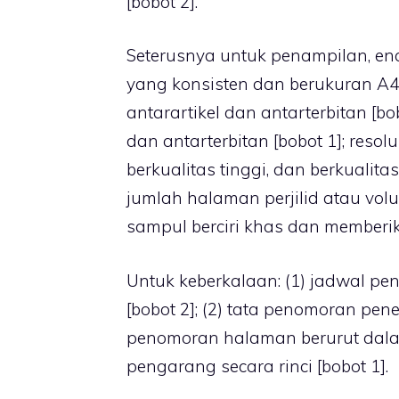
[bobot 2].
Seterusnya untuk penampilan, enam
yang konsisten dan berukuran A4 [
antarartikel dan antarterbitan [bob
dan antarterbitan [bobot 1]; resol
berkualitas tinggi, dan berkualitas
jumlah halaman perjilid atau volum
sampul berciri khas dan memberika
Untuk keberkalaan: (1) jadwal pe
[bobot 2]; (2) tata penomoran pene
penomoran halaman berurut dalam 
pengarang secara rinci [bobot 1].