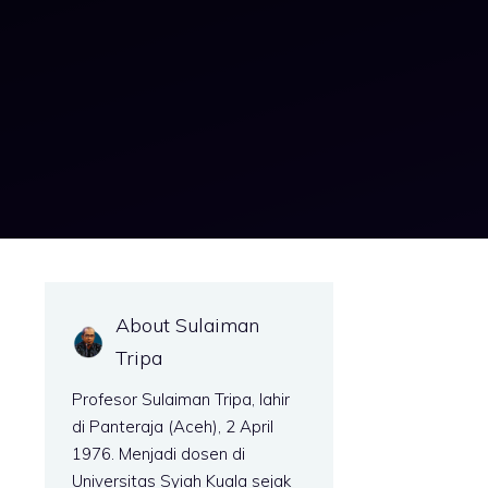
About Sulaiman
Tripa
Profesor Sulaiman Tripa, lahir
di Panteraja (Aceh), 2 April
1976. Menjadi dosen di
Universitas Syiah Kuala sejak