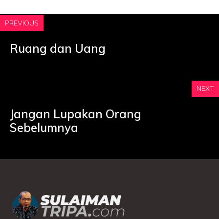
PREVIOUS
Ruang dan Uang
NEXT
Jangan Lupakan Orang
Sebelumnya