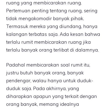
ruang yang membicarakan ruang.
Pertemuan penting tentang ruang, sering
tidak mengakomodir banyak pihak.
Termasuk mereka yang diundang, hanya
kalangan terbatas saja. Ada kesan bahwa
terlalu rumit membicarakan ruang jika
terlalu banyak orang terlibat di dalamnya.
Padahal membicarakan soal rumit itu,
justru butuh banyak orang, banyak
pendengar, walau hanya untuk duduk-
duduk saja. Pada akhirnya, yang
diharapkan apapun yang terkait dengan
orang banyak, memang idealnya