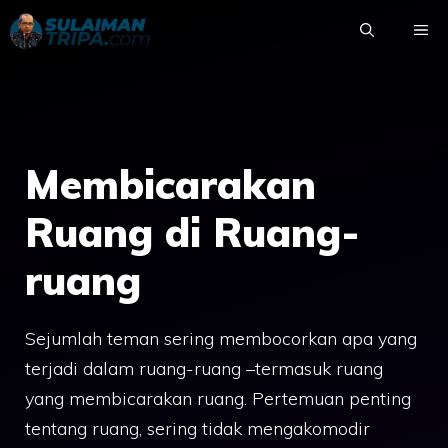
Skip
ME
to
content
Membicarakan
Ruang di Ruang-
ruang
Sejumlah teman sering membocorkan apa yang
terjadi dalam ruang-ruang –termasuk ruang
yang membicarakan ruang. Pertemuan penting
tentang ruang, sering tidak mengakomodir