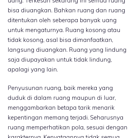
uang. Terkesan sekarang ini semua ruang
bisa diuangkan. Bahkan ruang dan ruang
ditentukan oleh seberapa banyak uang
untuk mengaturnya. Ruang kosong atau
tidak kosong, asal bisa dimanfaatkan,
langsung diuangkan. Ruang yang lindung
saja diupayakan untuk tidak lindung,
apalagi yang lain.
Penyusunan ruang, baik mereka yang
duduk di dalam ruang maupun di luar,
menggambarkan betapa tarik menarik
kepentingan memang terjadi. Seharusnya
ruang memperhatikan pola, sesuai dengan
karakternya. Kenyataannya tidak semua